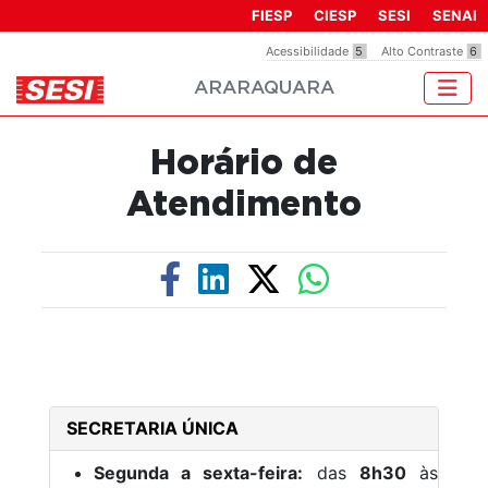
Observação:
FIESP
CIESP
SESI
SENAI
este
Acessibilidade
5
Alto Contraste
6
site
ARARAQUARA
inclui
um
sistema
Horário de
de
acessibilidade.
Atendimento
SECRETARIA ÚNICA
Segunda a sexta-feira:
das
8h30
às