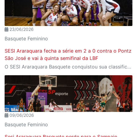
23/06/2026
Basquete Feminino
SESI Araraquara fecha a série em 2 a 0 contra o Pontz
São José e vai à quinta semifinal da LBF
O SESI Araraquara Basquete conquistou sua classificação para a semifinal da LBF 2026. Após vencer o Pontz São José Basketball no último domingo, o time feminino fechou a série das quartas de final em 2 a 0 e avança na competição nacional.
09/06/2026
Basquete Feminino
Sesi Araraquara Basquete perde para o Sampaio