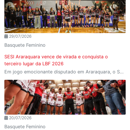
29/07/2026
Basquete Feminino
SESI Araraquara vence de virada e conquista o
terceiro lugar da LBF 2026
Em jogo emocionante disputado em Araraquara, o SESI Araraquara Basquete superou um déficit de quase 20 pontos, contou com o apoio massivo da torcida e derrotou o Cerrado BRB por 77 a 71, conquistando o terceiro lugar da LBF Loterias Caixa 2026
20/07/2026
Basquete Feminino