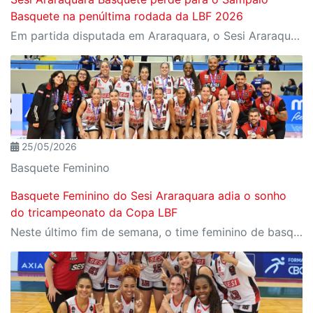
Basquete na penúltima rodada da LBF 2026
Em partida disputada em Araraquara, o Sesi Araraquara foi superado pelo Sampaio Basquete por 61 a 48, pela penúltima partida da LBF.
25/05/2026
Basquete Feminino
Basquete Feminino do Sesi Araraquara adia o sonho
do tricampeonato da Copa LBF
Neste último fim de semana, o time feminino de basquete do Sesi Araraquara participou da Copa LBF 2026. Venceu o Unimed Campinas no último sábado, mas foi superado pelo Sampaio Basquete no último domingo (24/05) e adiou o sonho do tricampeonato.