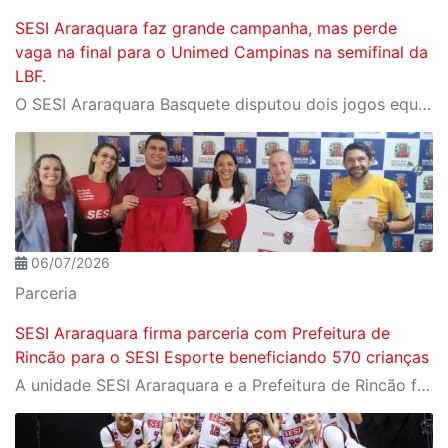
SESI Araraquara faz grande campanha, mas perde
vaga na final para o Unimed Campinas na semifinal da
LBF.
O SESI Araraquara Basquete disputou dois jogos equilibrados e emocionantes contra o Unimed Campinas na semifinal da LBF Loterias Caixa 2026. Apesar da força e da entrega em quadra, o time foi superado por 2 a 0 na série e agora aguarda a definição do adversário na disputa pelo terceiro lugar.
06/07/2026
Parceria
SESI Araraquara firma parceria com Prefeitura de
Rincão para o SESI Esporte beneficiando 570 crianças
A unidade SESI Araraquara e a Prefeitura de Rincão firmaram uma parceria para levar o programa SESI Esporte ao município. A iniciativa beneficiará 570 crianças e adolescentes entre 6 e 15 anos, oferecendo quatro modalidades esportivas em turmas mistas com a metodologia consolidada do SESI.