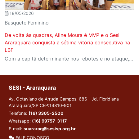
18/05/2026
Basquete Feminino
De volta às quadras, Aline Moura é MVP e o Sesi
Araraquara conquista a sétima vitória consecutiva na
LBF
Com a capitã determinante nos rebotes e no ataque, o Sesi Araraquara venceu o Cerrado BRB por 63 a 58, no Ginásio do SESC Ceilândia, em Brasília (DF), na manhã deste domingo (17/05).
SESI - Araraquara
Av. Octaviano de Arruda Campos, 686 - Jd. Floridiana -
Araraquara/SP
CEP:14810-901
Telefone:
(16) 3305-2500
Whatsapp:
(16) 99757-3117
E-mail:
suararaq@sesisp.org.br
FALE CONOSCO