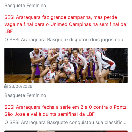
Basquete Feminino
SESI Araraquara faz grande campanha, mas perde
vaga na final para o Unimed Campinas na semifinal da
LBF.
O SESI Araraquara Basquete disputou dois jogos equilibrados e emocionantes contra o Unimed Campinas na semifinal da LBF Loterias Caixa 2026. Apesar da força e da entrega em quadra, o time foi superado por 2 a 0 na série e agora aguarda a definição do adversário na disputa pelo terceiro lugar.
23/06/2026
Basquete Feminino
SESI Araraquara fecha a série em 2 a 0 contra o Pontz
São José e vai à quinta semifinal da LBF
O SESI Araraquara Basquete conquistou sua classificação para a semifinal da LBF 2026. Após vencer o Pontz São José Basketball no último domingo, o time feminino fechou a série das quartas de final em 2 a 0 e avança na competição nacional.