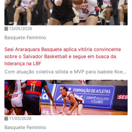
13/05/2026
Basquete Feminino
Sesi Araraquara Basquete aplica vitória convincente
sobre o Salvador Basketball e segue em busca da
liderança na LBF
Com atuação coletiva sólida e MVP para Isabele Koerich, o Sesi Araraquara venceu o Salvador Basketball por 77 a 45, jogando em casa na noite desta terça-feira (12/05).
11/05/2026
Basquete Feminino