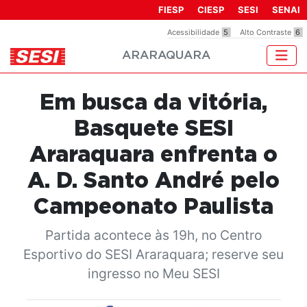
Observação:
FIESP
CIESP
SESI
SENAI
este
Acessibilidade
5
Alto Contraste
6
site
ARARAQUARA
inclui
um
sistema
Em busca da vitória,
de
acessibilidade.
Basquete SESI
Araraquara enfrenta o
A. D. Santo André pelo
Campeonato Paulista
Partida acontece às 19h, no Centro
Esportivo do SESI Araraquara; reserve seu
ingresso no Meu SESI