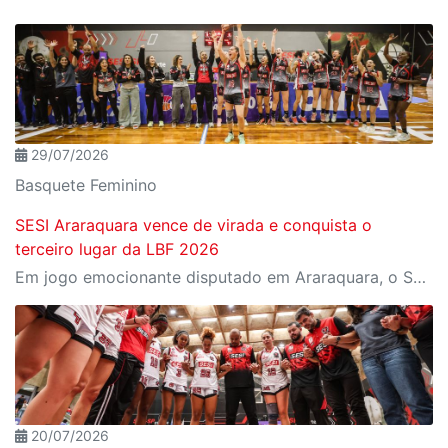
29/07/2026
Basquete Feminino
SESI Araraquara vence de virada e conquista o
terceiro lugar da LBF 2026
Em jogo emocionante disputado em Araraquara, o SESI Araraquara Basquete superou um déficit de quase 20 pontos, contou com o apoio massivo da torcida e derrotou o Cerrado BRB por 77 a 71, conquistando o terceiro lugar da LBF Loterias Caixa 2026
20/07/2026