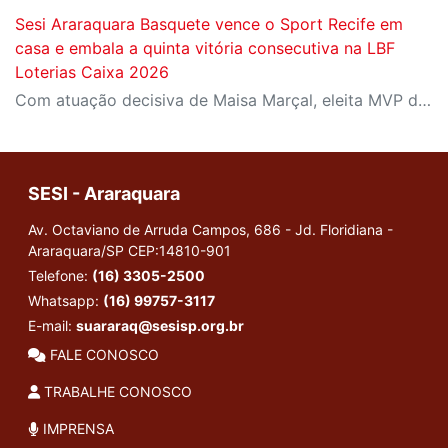
Sesi Araraquara Basquete vence o Sport Recife em
casa e embala a quinta vitória consecutiva na LBF
Loterias Caixa 2026
Com atuação decisiva de Maisa Marçal, eleita MVP da partida, o Sesi Araraquara superou o Sport/Uninassau/Inst. Todos por 73 a 65, jogando em seus domínios, na tarde do último sábado (09/05).
SESI - Araraquara
Av. Octaviano de Arruda Campos, 686 - Jd. Floridiana -
Araraquara/SP
CEP:14810-901
Telefone:
(16) 3305-2500
Whatsapp:
(16) 99757-3117
E-mail:
suararaq@sesisp.org.br
FALE CONOSCO
TRABALHE CONOSCO
IMPRENSA