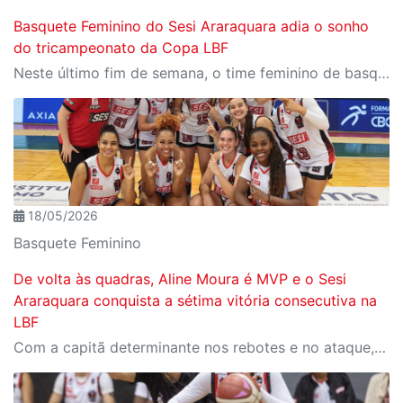
Basquete Feminino do Sesi Araraquara adia o sonho
do tricampeonato da Copa LBF
Neste último fim de semana, o time feminino de basquete do Sesi Araraquara participou da Copa LBF 2026. Venceu o Unimed Campinas no último sábado, mas foi superado pelo Sampaio Basquete no último domingo (24/05) e adiou o sonho do tricampeonato.
18/05/2026
Basquete Feminino
De volta às quadras, Aline Moura é MVP e o Sesi
Araraquara conquista a sétima vitória consecutiva na
LBF
Com a capitã determinante nos rebotes e no ataque, o Sesi Araraquara venceu o Cerrado BRB por 63 a 58, no Ginásio do SESC Ceilândia, em Brasília (DF), na manhã deste domingo (17/05).