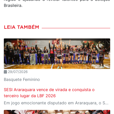
Brasileira.
LEIA TAMBÉM
29/07/2026
Basquete Feminino
SESI Araraquara vence de virada e conquista o
terceiro lugar da LBF 2026
Em jogo emocionante disputado em Araraquara, o SESI Araraquara Basquete superou um déficit de quase 20 pontos, contou com o apoio massivo da torcida e derrotou o Cerrado BRB por 77 a 71, conquistando o terceiro lugar da LBF Loterias Caixa 2026