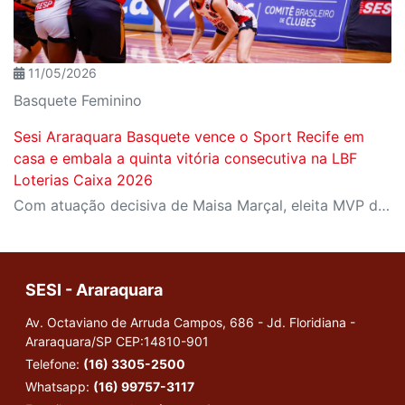
11/05/2026
Basquete Feminino
Sesi Araraquara Basquete vence o Sport Recife em
casa e embala a quinta vitória consecutiva na LBF
Loterias Caixa 2026
Com atuação decisiva de Maisa Marçal, eleita MVP da partida, o Sesi Araraquara superou o Sport/Uninassau/Inst. Todos por 73 a 65, jogando em seus domínios, na tarde do último sábado (09/05).
SESI - Araraquara
Av. Octaviano de Arruda Campos, 686 - Jd. Floridiana -
Araraquara/SP
CEP:14810-901
Telefone:
(16) 3305-2500
Whatsapp:
(16) 99757-3117