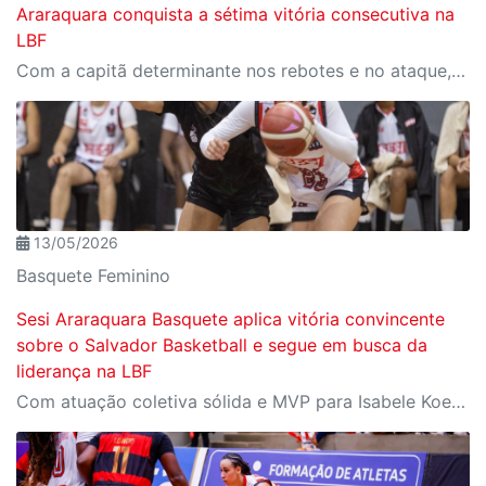
Araraquara conquista a sétima vitória consecutiva na
LBF
Com a capitã determinante nos rebotes e no ataque, o Sesi Araraquara venceu o Cerrado BRB por 63 a 58, no Ginásio do SESC Ceilândia, em Brasília (DF), na manhã deste domingo (17/05).
13/05/2026
Basquete Feminino
Sesi Araraquara Basquete aplica vitória convincente
sobre o Salvador Basketball e segue em busca da
liderança na LBF
Com atuação coletiva sólida e MVP para Isabele Koerich, o Sesi Araraquara venceu o Salvador Basketball por 77 a 45, jogando em casa na noite desta terça-feira (12/05).