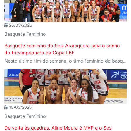
25/05/2026
Basquete Feminino
Basquete Feminino do Sesi Araraquara adia o sonho
do tricampeonato da Copa LBF
Neste último fim de semana, o time feminino de basquete do Sesi Araraquara participou da Copa LBF 2026. Venceu o Unimed Campinas no último sábado, mas foi superado pelo Sampaio Basquete no último domingo (24/05) e adiou o sonho do tricampeonato.
18/05/2026
Basquete Feminino
De volta às quadras, Aline Moura é MVP e o Sesi