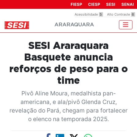
Observação:
FIESP
CIESP
SESI
SENAI
este
Acessibilidade
5
Alto Contraste
6
site
ARARAQUARA
inclui
um
sistema
SESI Araraquara
de
acessibilidade.
Basquete anuncia
reforços de peso para o
time
Pivô Aline Moura, medalhista pan-
americana, e ala/pivô Glenda Cruz,
revelação do Pará, chegam para fortalecer
o elenco na temporada 2025.