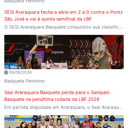
Basquete Feminino
SESI Araraquara fecha a série em 2 a 0 contra o Pontz
São José e vai à quinta semifinal da LBF
O SESI Araraquara Basquete conquistou sua classificação para a semifinal da LBF 2026. Após vencer o Pontz São José Basketball no último domingo, o time feminino fechou a série das quartas de final em 2 a 0 e avança na competição nacional.
09/06/2026
Basquete Feminino
Sesi Araraquara Basquete perde para o Sampaio
Basquete na penúltima rodada da LBF 2026
Em partida disputada em Araraquara, o Sesi Araraquara foi superado pelo Sampaio Basquete por 61 a 48, pela penúltima partida da LBF.