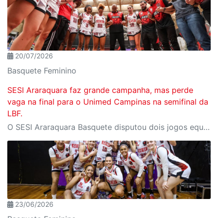
20/07/2026
Basquete Feminino
SESI Araraquara faz grande campanha, mas perde
vaga na final para o Unimed Campinas na semifinal da
LBF.
O SESI Araraquara Basquete disputou dois jogos equilibrados e emocionantes contra o Unimed Campinas na semifinal da LBF Loterias Caixa 2026. Apesar da força e da entrega em quadra, o time foi superado por 2 a 0 na série e agora aguarda a definição do adversário na disputa pelo terceiro lugar.
23/06/2026